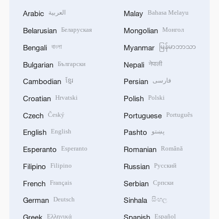
العربية
Bahasa Melayu
Arabic
Malay
Беларуская
Монгол
Belarusian
Mongolian
বাংলা
မြန်မာဘာသာ
Bengali
Myanmar
Български
नेपाली
Bulgarian
Nepali
ខ្មែរ
فارسی
Cambodian
Persian
Hrvatski
Polski
Croatian
Polish
Český
Português
Czech
Portuguese
English
پښتو
English
Pashto
Esperanto
Română
Esperanto
Romanian
Filipino
Русский
Filipino
Russian
Français
Српски
French
Serbian
Deutsch
සිංහල
German
Sinhala
Ελληνικά
Español
Greek
Spanish