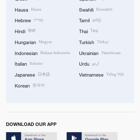
Hausa
Kiswahili
Hausa
Swahili
עברית
தமிழ்
Hebrew
Tamil
हिन्दी
ไทย
Hindi
Thai
Magyar
Türkçe
Hungarian
Turkish
Bahasa Indonesia
Українська
Indonesian
Ukrainian
Italiano
اردو
Italian
Urdu
日本語
Tiếng Việt
Japanese
Vietnamese
한국어
Korean
DOWNLOAD OUR APP