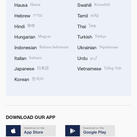
Hausa
Kiswahili
Hausa
Swahili
עברית
தமிழ்
Hebrew
Tamil
हिन्दी
ไทย
Hindi
Thai
Magyar
Türkçe
Hungarian
Turkish
Bahasa Indonesia
Українська
Indonesian
Ukrainian
Italiano
اردو
Italian
Urdu
日本語
Tiếng Việt
Japanese
Vietnamese
한국어
Korean
DOWNLOAD OUR APP