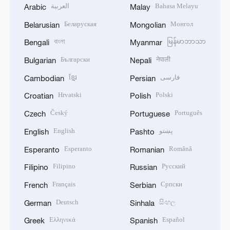
العربية
Bahasa Melayu
Arabic
Malay
Беларуская
Монгол
Belarusian
Mongolian
বাংলা
မြန်မာဘာသာ
Bengali
Myanmar
Български
नेपाली
Bulgarian
Nepali
ខ្មែរ
فارسی
Cambodian
Persian
Hrvatski
Polski
Croatian
Polish
Český
Português
Czech
Portuguese
English
پښتو
English
Pashto
Esperanto
Română
Esperanto
Romanian
Filipino
Русский
Filipino
Russian
Français
Српски
French
Serbian
Deutsch
සිංහල
German
Sinhala
Ελληνικά
Español
Greek
Spanish