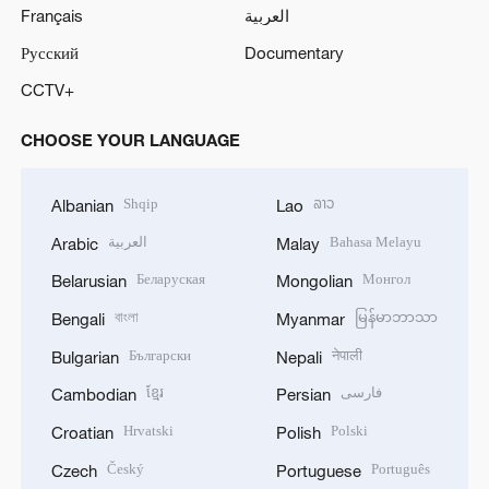
Français
العربية
Русский
Documentary
CCTV+
CHOOSE YOUR LANGUAGE
Shqip
ລາວ
Albanian
Lao
العربية
Bahasa Melayu
Arabic
Malay
Беларуская
Монгол
Belarusian
Mongolian
বাংলা
မြန်မာဘာသာ
Bengali
Myanmar
Български
नेपाली
Bulgarian
Nepali
ខ្មែរ
فارسی
Cambodian
Persian
Hrvatski
Polski
Croatian
Polish
Český
Português
Czech
Portuguese