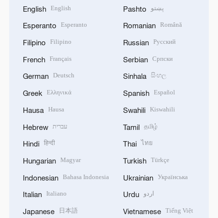
English
پښتو
English
Pashto
Esperanto
Română
Esperanto
Romanian
Filipino
Русский
Filipino
Russian
Français
Српски
French
Serbian
Deutsch
සිංහල
German
Sinhala
Ελληνικά
Español
Greek
Spanish
Hausa
Kiswahili
Hausa
Swahili
עברית
தமிழ்
Hebrew
Tamil
हिन्दी
ไทย
Hindi
Thai
Magyar
Türkçe
Hungarian
Turkish
Bahasa Indonesia
Українська
Indonesian
Ukrainian
Italiano
اردو
Italian
Urdu
日本語
Tiếng Việt
Japanese
Vietnamese