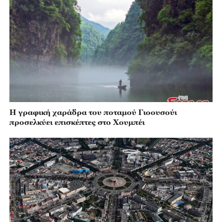
Η γραφική χαράδρα του ποταμού Γιοουσούι
προσελκύει επισκέπτες στο Χουμπέι