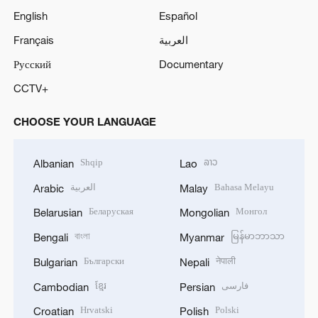
English
Español
Français
العربية
Русский
Documentary
CCTV+
CHOOSE YOUR LANGUAGE
Shqip
ລາວ
Albanian
Lao
العربية
Bahasa Melayu
Arabic
Malay
Беларуская
Монгол
Belarusian
Mongolian
বাংলা
မြန်မာဘာသာ
Bengali
Myanmar
Български
नेपाली
Bulgarian
Nepali
ខ្មែរ
فارسی
Cambodian
Persian
Hrvatski
Polski
Croatian
Polish