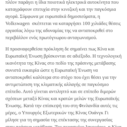
πλέον παράγει η ίδια ποιοτικά ηλεκτρικά αυτοκίνητα που
καταγράφουν επιτυχία στην κινεζική και την παγκόσμια
αγορά. Σύμφωνα με ευρωπαϊκά δημοσιεύματα, η
Volkswagen σκέπτεται να καταργήσει 100 χιλιάδες θέσεις
εργασίας λόγω της αδυναμίας της να ανταποκριθεί στο
περιβάλλον ενός πρωτόγνωρου ανταγωνισμού.
Η προαναφερθείσα πρόκληση δε σημαίνει πως Κίνα και
Ευρωπαϊκή Ένωση βρίσκονται σε αδιέξοδο. Η τεχνολογική
ικανότητα της Κίνας στο πεδίο της πράσινης μετάβασης
συνιστά ευκαιρία ώστε η Ευρωπαϊκή Ένωση να
ανταποκριθεί καλύτερα στο στόχο που έχει θέσει για την
αντιμετώπιση της κλιματικής αλλαγής σε παγκόσμιο
επίπεδο. Αυτό γίνεται αντιληπτό και σε επίπεδο διμερών
σχέσεων μεταξύ Κίνας και κρατών μελών της Ευρωπαϊκής
Ένωσης. Κατά την επίσκεψή του στη Φινλανδία αυτές τις
μέρες, ο Υπουργός Εξωτερικών της Κίνας Ουάνγκ Γι
μίλησε για τη σημασία της επέκτασης της συνεργασίας
στην πράσινη μετάβαση. Τον περασμένο Ιανουάριο, η Κίνα