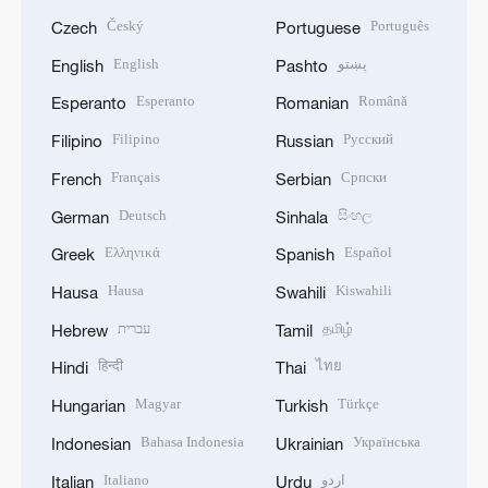
Český
Português
Czech
Portuguese
English
پښتو
English
Pashto
Esperanto
Română
Esperanto
Romanian
Filipino
Русский
Filipino
Russian
Français
Српски
French
Serbian
Deutsch
සිංහල
German
Sinhala
Ελληνικά
Español
Greek
Spanish
Hausa
Kiswahili
Hausa
Swahili
עברית
தமிழ்
Hebrew
Tamil
हिन्दी
ไทย
Hindi
Thai
Magyar
Türkçe
Hungarian
Turkish
Bahasa Indonesia
Українська
Indonesian
Ukrainian
Italiano
اردو
Italian
Urdu