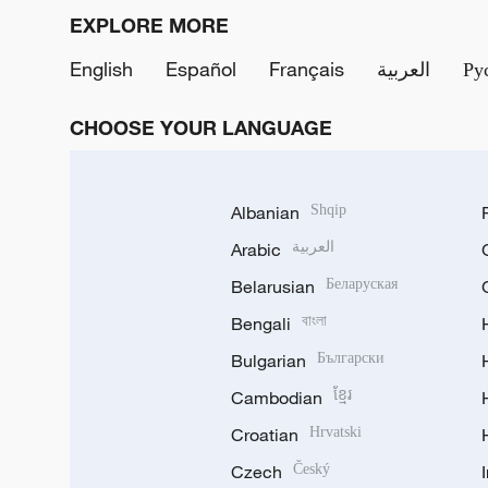
EXPLORE MORE
English
Español
Français
العربية
Ру
CHOOSE YOUR LANGUAGE
Albanian
Shqip
Arabic
العربية
Belarusian
Беларуская
Bengali
বাংলা
Bulgarian
Български
Cambodian
ខ្មែរ
Croatian
Hrvatski
Czech
Český