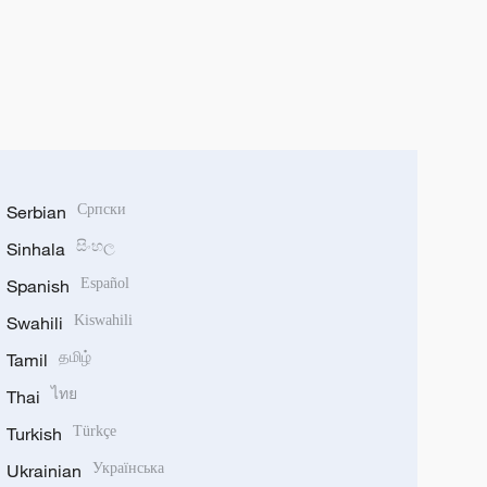
Serbian
Српски
Sinhala
සිංහල
Spanish
Español
Swahili
Kiswahili
Tamil
தமிழ்
Thai
ไทย
Turkish
Türkçe
Ukrainian
Українська