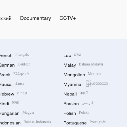
сский
Documentary
CCTV+
French
Français
Lao
ລາວ
German
Deutsch
Malay
Bahasa Melayu
Greek
Ελληνικά
Mongolian
Монгол
Hausa
Hausa
Myanmar
မြန်မာဘာသာ
Hebrew
עברית
Nepali
नेपाली
Hindi
हिन्दी
Persian
فارسی
Hungarian
Magyar
Polish
Polski
Indonesian
Bahasa Indonesia
Portuguese
Português