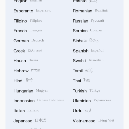
English
پښتو
English
Pashto
Esperanto
Română
Esperanto
Romanian
Filipino
Русский
Filipino
Russian
Français
Српски
French
Serbian
Deutsch
සිංහල
German
Sinhala
Ελληνικά
Español
Greek
Spanish
Hausa
Kiswahili
Hausa
Swahili
עברית
தமிழ்
Hebrew
Tamil
हिन्दी
ไทย
Hindi
Thai
Magyar
Türkçe
Hungarian
Turkish
Bahasa Indonesia
Українська
Indonesian
Ukrainian
Italiano
اردو
Italian
Urdu
日本語
Tiếng Việt
Japanese
Vietnamese