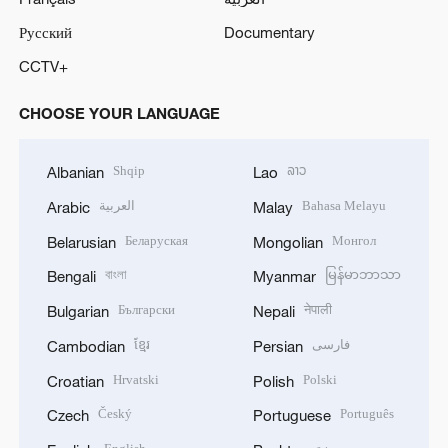
Русский
Documentary
CCTV+
CHOOSE YOUR LANGUAGE
Shqip
ລາວ
Albanian
Lao
العربية
Bahasa Melayu
Arabic
Malay
Беларуская
Монгол
Belarusian
Mongolian
বাংলা
မြန်မာဘာသာ
Bengali
Myanmar
Български
नेपाली
Bulgarian
Nepali
ខ្មែរ
فارسی
Cambodian
Persian
Hrvatski
Polski
Croatian
Polish
Český
Português
Czech
Portuguese