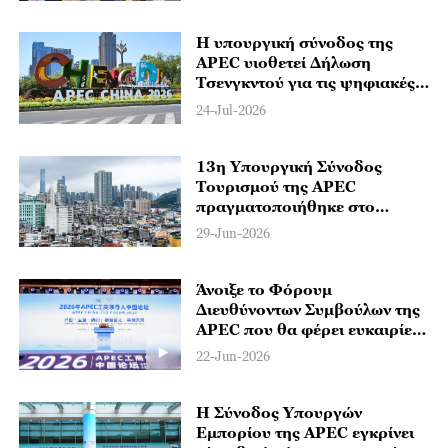
Η υπουργική σύνοδος της
APEC υιοθετεί Δήλωση
Τσενγκντού για τις ψηφιακές
τεχνολογίες και την Τεχνητή
24-Jul-2026
Νοημοσύνη
13η Υπουργική Σύνοδος
Τουρισμού της APEC
πραγματοποιήθηκε στο
Μακάο
29-Jun-2026
Άνοιξε το Φόρουμ
Διευθύνοντων Συμβούλων της
APEC που θα φέρει ευκαιρίες
επιχειρηματικής ανάπτυξης
22-Jun-2026
Η Σύνοδος Υπουργών
Εμπορίου της APEC εγκρίνει