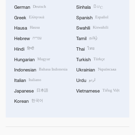
Deutsch
සිංහල
German
Sinhala
Ελληνικά
Español
Greek
Spanish
Hausa
Kiswahili
Hausa
Swahili
עברית
தமிழ்
Hebrew
Tamil
हिन्दी
ไทย
Hindi
Thai
Magyar
Türkçe
Hungarian
Turkish
Bahasa Indonesia
Українська
Indonesian
Ukrainian
Italiano
اردو
Italian
Urdu
日本語
Tiếng Việt
Japanese
Vietnamese
한국어
Korean