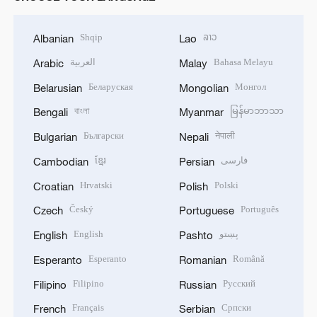
Shqip
ລາວ
Albanian
Lao
العربية
Bahasa Melayu
Arabic
Malay
Беларуская
Монгол
Belarusian
Mongolian
বাংলা
မြန်မာဘာသာ
Bengali
Myanmar
Български
नेपाली
Bulgarian
Nepali
ខ្មែរ
فارسی
Cambodian
Persian
Hrvatski
Polski
Croatian
Polish
Český
Português
Czech
Portuguese
English
پښتو
English
Pashto
Esperanto
Română
Esperanto
Romanian
Filipino
Русский
Filipino
Russian
Français
Српски
French
Serbian