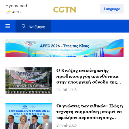
Hyderabad
Language
42°C
Mumbai
31°C
Αναζήτηση
Ο Κινέζος αναπληρωτής
πρωθυπουργός απευθύνεται
στην υπουργική σύνοδο της
APEC για τη δασοκομία
29-Jul-2026
Οι γνώσεις των ειδικών: Πώς η
τεχνητή νοημοσύνη μπορεί να
ωφελήσει περισσότερους
ανθρώπους
27-Jul-2026