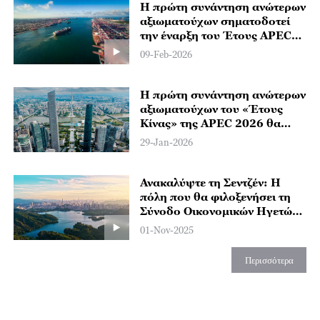
Η πρώτη συνάντηση ανώτερων
αξιωματούχων σηματοδοτεί
την έναρξη του Έτους APEC
για την Κίνα
09-Feb-2026
Η πρώτη συνάντηση ανώτερων
αξιωματούχων του «Έτους
Κίνας» της APEC 2026 θα
πραγματοποιηθεί στο
29-Jan-2026
Γκουανγκτζόου
Ανακαλύψτε τη Σεντζέν: Η
πόλη που θα φιλοξενήσει τη
Σύνοδο Οικονομικών Ηγετών
της APEC 2026
01-Nov-2025
Περισσότερα