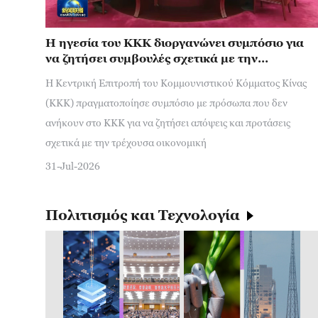
Η ηγεσία του ΚΚΚ διοργανώνει συμπόσιο για
να ζητήσει συμβουλές σχετικά με την
οικονομική εργασία
Η Κεντρική Επιτροπή του Κομμουνιστικού Κόμματος Κίνας
(ΚΚΚ) πραγματοποίησε συμπόσιο με πρόσωπα που δεν
ανήκουν στο ΚΚΚ για να ζητήσει απόψεις και προτάσεις
σχετικά με την τρέχουσα οικονομική
31-Jul-2026
Πολιτισμός και Τεχνολογία