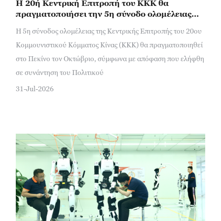
Η 20ή Κεντρική Επιτροπή του ΚΚΚ θα
πραγματοποιήσει την 5η σύνοδο ολομέλειας
τον Οκτώβριο με θέμα την αυτοδιοίκηση του
Η 5η σύνοδος ολομέλειας της Κεντρικής Επιτροπής του 20ου
Κόμματος
Κομμουνιστικού Κόμματος Κίνας (ΚΚΚ) θα πραγματοποιηθεί
στο Πεκίνο τον Οκτώβριο, σύμφωνα με απόφαση που ελήφθη
σε συνάντηση του Πολιτικού
31-Jul-2026