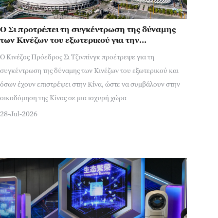
Ο Σι προτρέπει τη συγκέντρωση της δύναμης
των Κινέζων του εξωτερικού για την
οικοδόμηση ισχυρής χώρας, την προώθηση της
Ο Κινέζος Πρόεδρος Σι Τζινπίνγκ προέτρεψε για τη
εθνικής αναζωογόνησης
συγκέντρωση της δύναμης των Κινέζων του εξωτερικού και
όσων έχουν επιστρέψει στην Κίνα, ώστε να συμβάλουν στην
οικοδόμηση της Κίνας σε μια ισχυρή χώρα
28-Jul-2026