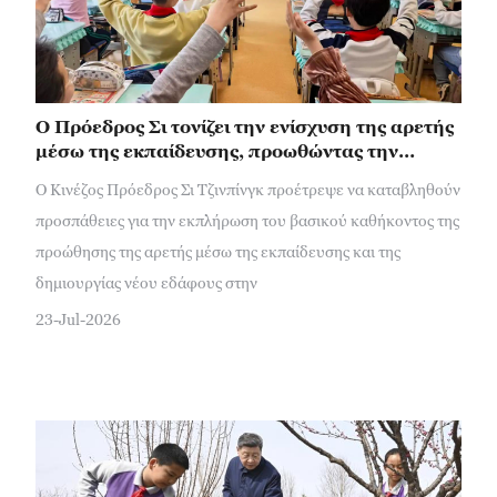
Ο Πρόεδρος Σι τονίζει την ενίσχυση της αρετής
μέσω της εκπαίδευσης, προωθώντας την
υψηλής ποιότητας βασική εκπαίδευση
Ο Κινέζος Πρόεδρος Σι Τζινπίνγκ προέτρεψε να καταβληθούν
προσπάθειες για την εκπλήρωση του βασικού καθήκοντος της
προώθησης της αρετής μέσω της εκπαίδευσης και της
δημιουργίας νέου εδάφους στην
23-Jul-2026