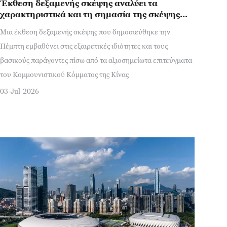
Έκθεση δεξαμενής σκέψης αναλύει τα
χαρακτηριστικά και τη σημασία της σκέψης
του Σι Τζινπίνγκ στην οικοδόμηση του
Μια έκθεση δεξαμενής σκέψης που δημοσιεύθηκε την
κόμματος
Πέμπτη εμβαθύνει στις εξαιρετικές ιδιότητες και τους
βασικούς παράγοντες πίσω από τα αξιοσημείωτα επιτεύγματα
του Κομμουνιστικού Κόμματος της Κίνας
03-Jul-2026