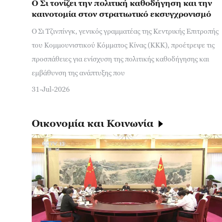
Ο Σι τονίζει την πολιτική καθοδήγηση και την
καινοτομία στον στρατιωτικό εκσυγχρονισμό
Ο Σι Τζινπίνγκ, γενικός γραμματέας της Κεντρικής Επιτροπής
του Κομμουνιστικού Κόμματος Κίνας (ΚΚΚ), προέτρεψε τις
προσπάθειες για ενίσχυση της πολιτικής καθοδήγησης και
εμβάθυνση της ανάπτυξης που
31-Jul-2026
Οικονομία και Κοινωνία