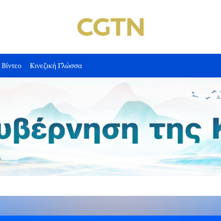
Βίντεο
Κινεζική Γλώσσα