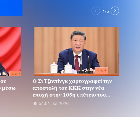
1
/
5
του
Ο Σι Τζινπίνγκ χαρτογραφεί την
Ο Σ
ύ μέσω
αποστολή του ΚΚΚ στην νέα
εκσ
εποχή στην 105η επέτειο του
των
Κόμματος
08:54,01-Jul-2026
01:4