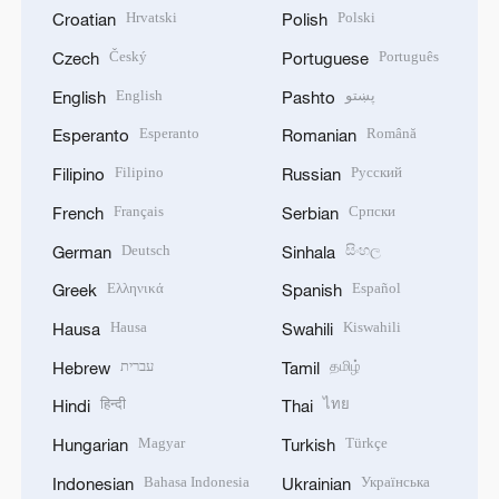
Hrvatski
Polski
Croatian
Polish
Český
Português
Czech
Portuguese
English
پښتو
English
Pashto
Esperanto
Română
Esperanto
Romanian
Filipino
Русский
Filipino
Russian
Français
Српски
French
Serbian
Deutsch
සිංහල
German
Sinhala
Ελληνικά
Español
Greek
Spanish
Hausa
Kiswahili
Hausa
Swahili
עברית
தமிழ்
Hebrew
Tamil
हिन्दी
ไทย
Hindi
Thai
Magyar
Türkçe
Hungarian
Turkish
Bahasa Indonesia
Українська
Indonesian
Ukrainian