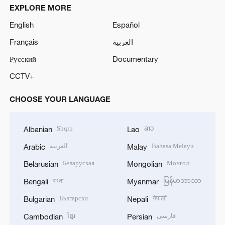
EXPLORE MORE
English
Español
Français
العربية
Русский
Documentary
CCTV+
CHOOSE YOUR LANGUAGE
Shqip
ລາວ
Albanian
Lao
العربية
Bahasa Melayu
Arabic
Malay
Беларуская
Монгол
Belarusian
Mongolian
বাংলা
မြန်မာဘာသာ
Bengali
Myanmar
Български
नेपाली
Bulgarian
Nepali
ខ្មែរ
فارسی
Cambodian
Persian