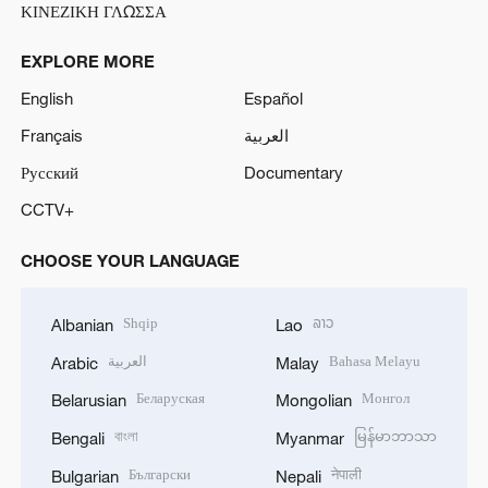
ΚΙΝΕΖΙΚΗ ΓΛΩΣΣΑ
EXPLORE MORE
English
Español
Français
العربية
Русский
Documentary
CCTV+
CHOOSE YOUR LANGUAGE
Shqip
ລາວ
Albanian
Lao
العربية
Bahasa Melayu
Arabic
Malay
Беларуская
Монгол
Belarusian
Mongolian
বাংলা
မြန်မာဘာသာ
Bengali
Myanmar
Български
नेपाली
Bulgarian
Nepali