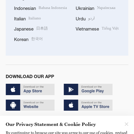
Bahasa Indonesia
Українська
Indonesian
Ukrainian
Italiano
اردو
Italian
Urdu
日本語
Tiếng Việt
Japanese
Vietnamese
한국어
Korean
DOWNLOAD OUR APP
Copyright © 2024 CGTN.
Our Privacy Statement & Cookie Policy
京ICP备20000184号
By continuing to browse our site you agree to our use of cookies, revised