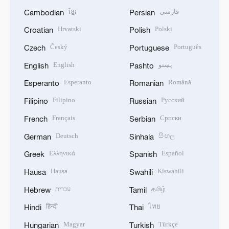
ខ្មែរ
فارسی
Cambodian
Persian
Hrvatski
Polski
Croatian
Polish
Český
Português
Czech
Portuguese
English
پښتو
English
Pashto
Esperanto
Română
Esperanto
Romanian
Filipino
Русский
Filipino
Russian
Français
Српски
French
Serbian
Deutsch
සිංහල
German
Sinhala
Ελληνικά
Español
Greek
Spanish
Hausa
Kiswahili
Hausa
Swahili
עברית
தமிழ்
Hebrew
Tamil
हिन्दी
ไทย
Hindi
Thai
Magyar
Türkçe
Hungarian
Turkish