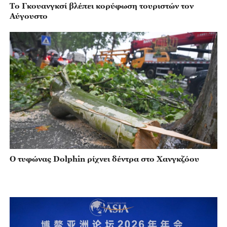
Το Γκουανγκσί βλέπει κορύφωση τουριστών τον
Αύγουστο
Ο τυφώνας Dolphin ρίχνει δέντρα στο Χανγκζόου