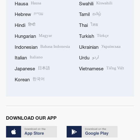
Hausa
Kiswahili
Hausa
Swahili
עברית
தமிழ்
Hebrew
Tamil
हिन्दी
ไทย
Hindi
Thai
Magyar
Türkçe
Hungarian
Turkish
Bahasa Indonesia
Українська
Indonesian
Ukrainian
Italiano
اردو
Italian
Urdu
日本語
Tiếng Việt
Japanese
Vietnamese
한국어
Korean
DOWNLOAD OUR APP