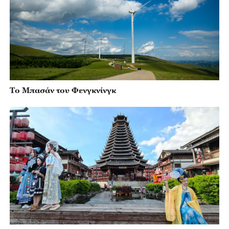
Το Μπασάν του Φενγκνίνγκ