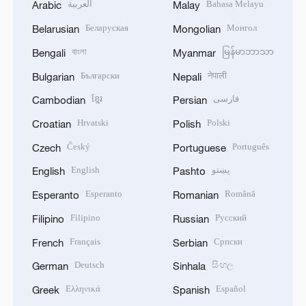
العربية
Bahasa Melayu
Arabic
Malay
Беларуская
Монгол
Belarusian
Mongolian
বাংলা
မြန်မာဘာသာ
Bengali
Myanmar
Български
नेपाली
Bulgarian
Nepali
ខ្មែរ
فارسی
Cambodian
Persian
Hrvatski
Polski
Croatian
Polish
Český
Português
Czech
Portuguese
English
پښتو
English
Pashto
Esperanto
Română
Esperanto
Romanian
Filipino
Русский
Filipino
Russian
Français
Српски
French
Serbian
Deutsch
සිංහල
German
Sinhala
Ελληνικά
Español
Greek
Spanish