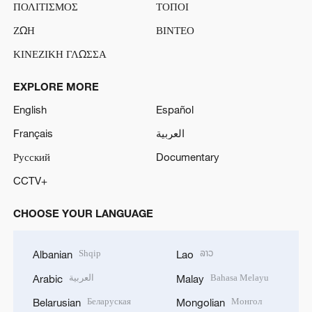
ΠΟΛΙΤΙΣΜΟΣ
ΤΟΠΟΙ
ΖΩΗ
ΒΙΝΤΕΟ
ΚΙΝΕΖΙΚΗ ΓΛΩΣΣΑ
EXPLORE MORE
English
Español
Français
العربية
Русский
Documentary
CCTV+
CHOOSE YOUR LANGUAGE
Shqip
ລາວ
Albanian
Lao
العربية
Bahasa Melayu
Arabic
Malay
Беларуская
Монгол
Belarusian
Mongolian