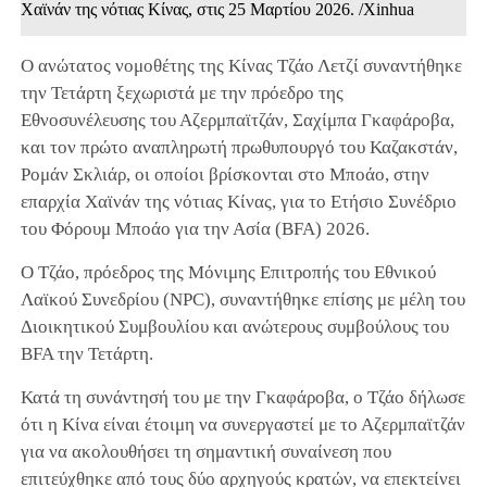
Χαϊνάν της νότιας Κίνας, στις 25 Μαρτίου 2026. /Xinhua
Ο ανώτατος νομοθέτης της Κίνας Τζάο Λετζί συναντήθηκε
την Τετάρτη ξεχωριστά με την πρόεδρο της
Εθνοσυνέλευσης του Αζερμπαϊτζάν, Σαχίμπα Γκαφάροβα,
και τον πρώτο αναπληρωτή πρωθυπουργό του Καζακστάν,
Ρομάν Σκλιάρ, οι οποίοι βρίσκονται στο Μποάο, στην
επαρχία Χαϊνάν της νότιας Κίνας, για το Ετήσιο Συνέδριο
του Φόρουμ Μποάο για την Ασία (BFA) 2026.
Ο Τζάο, πρόεδρος της Μόνιμης Επιτροπής του Εθνικού
Λαϊκού Συνεδρίου (NPC), συναντήθηκε επίσης με μέλη του
Διοικητικού Συμβουλίου και ανώτερους συμβούλους του
BFA την Τετάρτη.
Κατά τη συνάντησή του με την Γκαφάροβα, ο Τζάο δήλωσε
ότι η Κίνα είναι έτοιμη να συνεργαστεί με το Αζερμπαϊτζάν
για να ακολουθήσει τη σημαντική συναίνεση που
επιτεύχθηκε από τους δύο αρχηγούς κρατών, να επεκτείνει