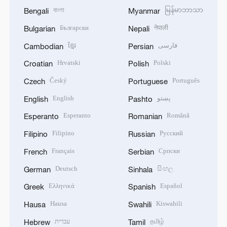
বাংলা
မြန်မာဘာသာ
Bengali
Myanmar
Български
नेपाली
Bulgarian
Nepali
ខ្មែរ
فارسی
Cambodian
Persian
Hrvatski
Polski
Croatian
Polish
Český
Português
Czech
Portuguese
English
پښتو
English
Pashto
Esperanto
Română
Esperanto
Romanian
Filipino
Русский
Filipino
Russian
Français
Српски
French
Serbian
Deutsch
සිංහල
German
Sinhala
Ελληνικά
Español
Greek
Spanish
Hausa
Kiswahili
Hausa
Swahili
עברית
தமிழ்
Hebrew
Tamil