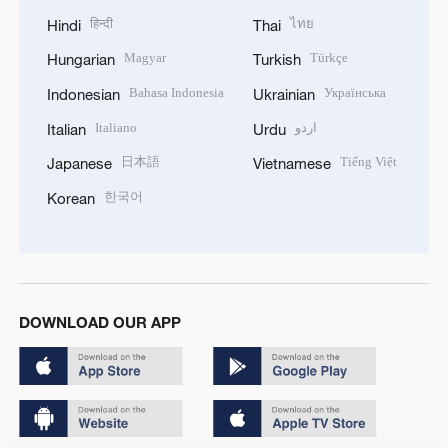
हिन्दी
ไทย
Hindi
Thai
Magyar
Türkçe
Hungarian
Turkish
Bahasa Indonesia
Українська
Indonesian
Ukrainian
Italiano
اردو
Italian
Urdu
日本語
Tiếng Việt
Japanese
Vietnamese
한국어
Korean
DOWNLOAD OUR APP