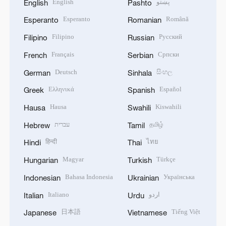
English
پښتو
English
Pashto
Esperanto
Română
Esperanto
Romanian
Filipino
Русский
Filipino
Russian
Français
Српски
French
Serbian
Deutsch
සිංහල
German
Sinhala
Ελληνικά
Español
Greek
Spanish
Hausa
Kiswahili
Hausa
Swahili
עברית
தமிழ்
Hebrew
Tamil
हिन्दी
ไทย
Hindi
Thai
Magyar
Türkçe
Hungarian
Turkish
Bahasa Indonesia
Українська
Indonesian
Ukrainian
Italiano
اردو
Italian
Urdu
日本語
Tiếng Việt
Japanese
Vietnamese