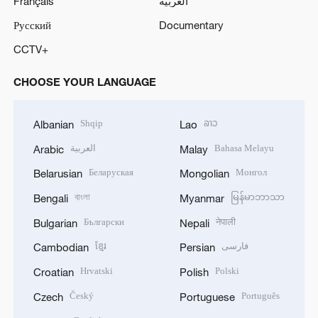
Français
العربية
Русский
Documentary
CCTV+
CHOOSE YOUR LANGUAGE
Shqip
ລາວ
Albanian
Lao
العربية
Bahasa Melayu
Arabic
Malay
Беларуская
Монгол
Belarusian
Mongolian
বাংলা
မြန်မာဘာသာ
Bengali
Myanmar
Български
नेपाली
Bulgarian
Nepali
ខ្មែរ
فارسی
Cambodian
Persian
Hrvatski
Polski
Croatian
Polish
Český
Português
Czech
Portuguese