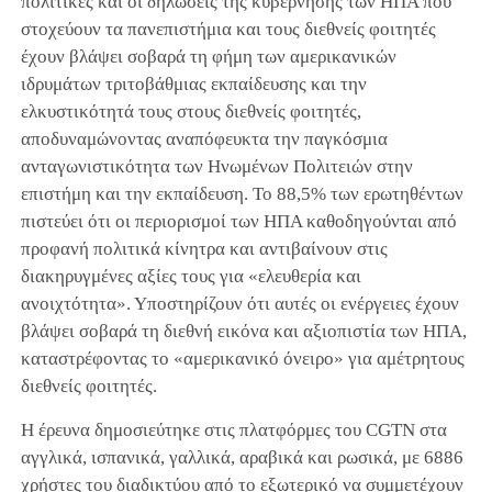
πολιτικές και οι δηλώσεις της κυβέρνησης των ΗΠΑ που
στοχεύουν τα πανεπιστήμια και τους διεθνείς φοιτητές
έχουν βλάψει σοβαρά τη φήμη των αμερικανικών
ιδρυμάτων τριτοβάθμιας εκπαίδευσης και την
ελκυστικότητά τους στους διεθνείς φοιτητές,
αποδυναμώνοντας αναπόφευκτα την παγκόσμια
ανταγωνιστικότητα των Ηνωμένων Πολιτειών στην
επιστήμη και την εκπαίδευση. Το 88,5% των ερωτηθέντων
πιστεύει ότι οι περιορισμοί των ΗΠΑ καθοδηγούνται από
προφανή πολιτικά κίνητρα και αντιβαίνουν στις
διακηρυγμένες αξίες τους για «ελευθερία και
ανοιχτότητα». Υποστηρίζουν ότι αυτές οι ενέργειες έχουν
βλάψει σοβαρά τη διεθνή εικόνα και αξιοπιστία των ΗΠΑ,
καταστρέφοντας το «αμερικανικό όνειρο» για αμέτρητους
διεθνείς φοιτητές.
Η έρευνα δημοσιεύτηκε στις πλατφόρμες του CGTN στα
αγγλικά, ισπανικά, γαλλικά, αραβικά και ρωσικά, με 6886
χρήστες του διαδικτύου από το εξωτερικό να συμμετέχουν