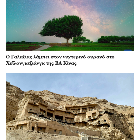
Ο Γαλαξίας λάμπει στον νυχτερινό ουρανό στο
Χεϊλονγκτζιάνγκ της ΒΑ Κίνας