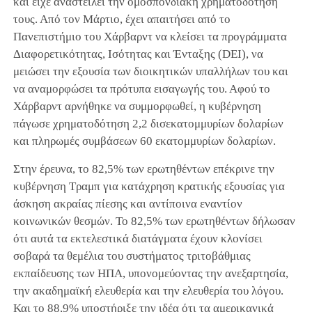
και είχε αναστείλει την ομοσπονδιακή χρηματοδότησή
τους. Από τον Μάρτιο, έχει απαιτήσει από το
Πανεπιστήμιο του Χάρβαρντ να κλείσει τα προγράμματα
Διαφορετικότητας, Ισότητας και Ένταξης (DEI), να
μειώσει την εξουσία των διοικητικών υπαλλήλων του και
να αναμορφώσει τα πρότυπα εισαγωγής του. Αφού το
Χάρβαρντ αρνήθηκε να συμμορφωθεί, η κυβέρνηση
πάγωσε χρηματοδότηση 2,2 δισεκατομμυρίων δολαρίων
και πληρωμές συμβάσεων 60 εκατομμυρίων δολαρίων.
Στην έρευνα, το 82,5% των ερωτηθέντων επέκρινε την
κυβέρνηση Τραμπ για κατάχρηση κρατικής εξουσίας για
άσκηση ακραίας πίεσης και αντίποινα εναντίον
κοινωνικών θεσμών. Το 82,5% των ερωτηθέντων δήλωσαν
ότι αυτά τα εκτελεστικά διατάγματα έχουν κλονίσει
σοβαρά τα θεμέλια του συστήματος τριτοβάθμιας
εκπαίδευσης των ΗΠΑ, υπονομεύοντας την ανεξαρτησία,
την ακαδημαϊκή ελευθερία και την ελευθερία του λόγου.
Και το 88,9% υποστήριξε την ιδέα ότι τα αμερικανικά