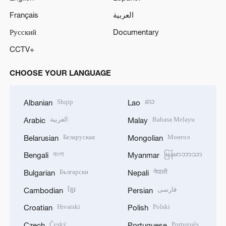
Français
العربية
Русский
Documentary
CCTV+
CHOOSE YOUR LANGUAGE
Shqip
ລາວ
Albanian
Lao
العربية
Bahasa Melayu
Arabic
Malay
Беларуская
Монгол
Belarusian
Mongolian
বাংলা
မြန်မာဘာသာ
Bengali
Myanmar
Български
नेपाली
Bulgarian
Nepali
ខ្មែរ
فارسی
Cambodian
Persian
Hrvatski
Polski
Croatian
Polish
Český
Português
Czech
Portuguese