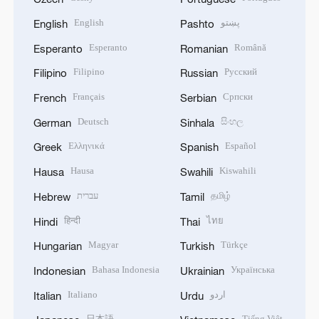
English
پښتو
English
Pashto
Esperanto
Română
Esperanto
Romanian
Filipino
Русский
Filipino
Russian
Français
Српски
French
Serbian
Deutsch
සිංහල
German
Sinhala
Ελληνικά
Español
Greek
Spanish
Hausa
Kiswahili
Hausa
Swahili
עברית
தமிழ்
Hebrew
Tamil
हिन्दी
ไทย
Hindi
Thai
Magyar
Türkçe
Hungarian
Turkish
Bahasa Indonesia
Українська
Indonesian
Ukrainian
Italiano
اردو
Italian
Urdu
日本語
Tiếng Việt