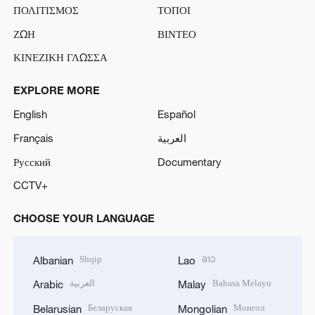
ΠΟΛΙΤΙΣΜΟΣ
ΤΟΠΟΙ
ΖΩΗ
ΒΙΝΤΕΟ
ΚΙΝΕΖΙΚΗ ΓΛΩΣΣΑ
EXPLORE MORE
English
Español
Français
العربية
Русский
Documentary
CCTV+
CHOOSE YOUR LANGUAGE
Shqip
ລາວ
Albanian
Lao
العربية
Bahasa Melayu
Arabic
Malay
Беларуская
Монгол
Belarusian
Mongolian