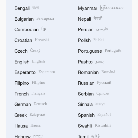
বাংলা
မြန်မာဘာသာ
Bengali
Myanmar
Български
नेपाली
Bulgarian
Nepali
ខ្មែរ
فارسی
Cambodian
Persian
Hrvatski
Polski
Croatian
Polish
Český
Português
Czech
Portuguese
English
پښتو
English
Pashto
Esperanto
Română
Esperanto
Romanian
Filipino
Русский
Filipino
Russian
Français
Српски
French
Serbian
Deutsch
සිංහල
German
Sinhala
Ελληνικά
Español
Greek
Spanish
Hausa
Kiswahili
Hausa
Swahili
עברית
தமிழ்
Hebrew
Tamil