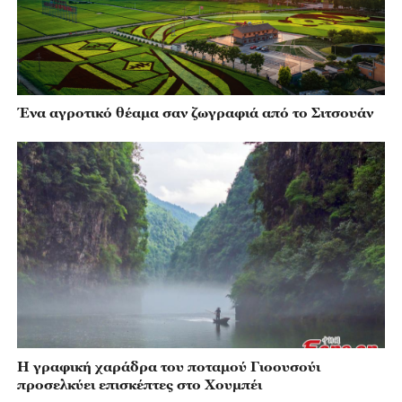
Ένα αγροτικό θέαμα σαν ζωγραφιά από το Σιτσουάν
Η γραφική χαράδρα του ποταμού Γιοουσούι
προσελκύει επισκέπτες στο Χουμπέι