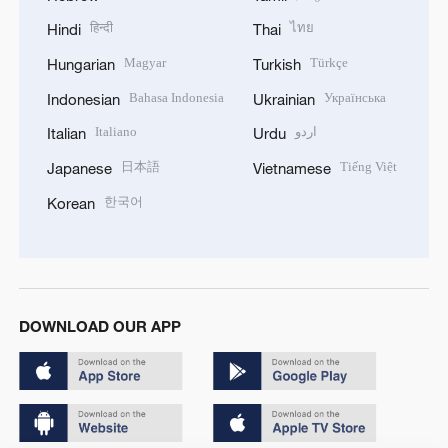
हिन्दी
ไทย
Hindi
Thai
Magyar
Türkçe
Hungarian
Turkish
Bahasa Indonesia
Українська
Indonesian
Ukrainian
Italiano
اردو
Italian
Urdu
日本語
Tiếng Việt
Japanese
Vietnamese
한국어
Korean
DOWNLOAD OUR APP