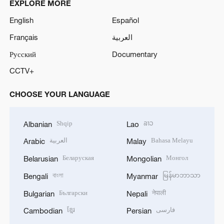
EXPLORE MORE
English
Español
Français
العربية
Русский
Documentary
CCTV+
CHOOSE YOUR LANGUAGE
Shqip
ລາວ
Albanian
Lao
العربية
Bahasa Melayu
Arabic
Malay
Беларуская
Монгол
Belarusian
Mongolian
বাংলা
မြန်မာဘာသာ
Bengali
Myanmar
Български
नेपाली
Bulgarian
Nepali
ខ្មែរ
فارسی
Cambodian
Persian