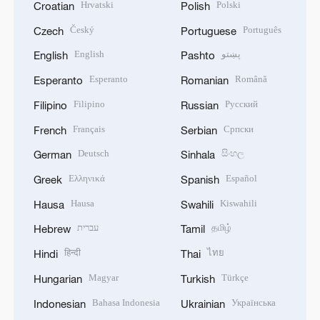
Hrvatski
Polski
Croatian
Polish
Český
Português
Czech
Portuguese
English
پښتو
English
Pashto
Esperanto
Română
Esperanto
Romanian
Filipino
Русский
Filipino
Russian
Français
Српски
French
Serbian
Deutsch
සිංහල
German
Sinhala
Ελληνικά
Español
Greek
Spanish
Hausa
Kiswahili
Hausa
Swahili
עברית
தமிழ்
Hebrew
Tamil
हिन्दी
ไทย
Hindi
Thai
Magyar
Türkçe
Hungarian
Turkish
Bahasa Indonesia
Українська
Indonesian
Ukrainian