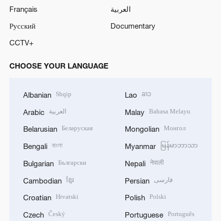
Français
العربية
Русский
Documentary
CCTV+
CHOOSE YOUR LANGUAGE
Shqip
ລາວ
Albanian
Lao
العربية
Bahasa Melayu
Arabic
Malay
Беларуская
Монгол
Belarusian
Mongolian
বাংলা
မြန်မာဘာသာ
Bengali
Myanmar
Български
नेपाली
Bulgarian
Nepali
ខ្មែរ
فارسی
Cambodian
Persian
Hrvatski
Polski
Croatian
Polish
Český
Português
Czech
Portuguese