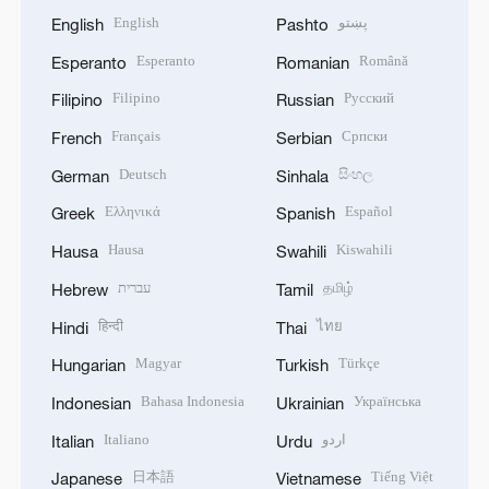
English
پښتو
English
Pashto
Esperanto
Română
Esperanto
Romanian
Filipino
Русский
Filipino
Russian
Français
Српски
French
Serbian
Deutsch
සිංහල
German
Sinhala
Ελληνικά
Español
Greek
Spanish
Hausa
Kiswahili
Hausa
Swahili
עברית
தமிழ்
Hebrew
Tamil
हिन्दी
ไทย
Hindi
Thai
Magyar
Türkçe
Hungarian
Turkish
Bahasa Indonesia
Українська
Indonesian
Ukrainian
Italiano
اردو
Italian
Urdu
日本語
Tiếng Việt
Japanese
Vietnamese