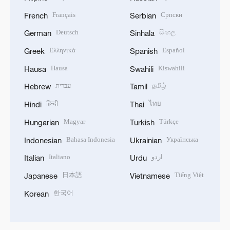
Français
Српски
French
Serbian
Deutsch
සිංහල
German
Sinhala
Ελληνικά
Español
Greek
Spanish
Hausa
Kiswahili
Hausa
Swahili
עברית
தமிழ்
Hebrew
Tamil
हिन्दी
ไทย
Hindi
Thai
Magyar
Türkçe
Hungarian
Turkish
Bahasa Indonesia
Українська
Indonesian
Ukrainian
Italiano
اردو
Italian
Urdu
日本語
Tiếng Việt
Japanese
Vietnamese
한국어
Korean