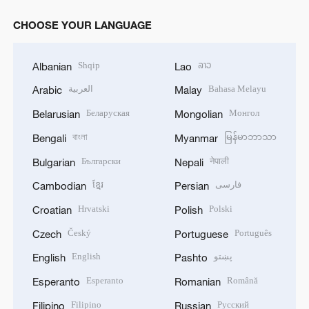
CHOOSE YOUR LANGUAGE
Shqip
ລາວ
Albanian
Lao
العربية
Bahasa Melayu
Arabic
Malay
Беларуская
Монгол
Belarusian
Mongolian
বাংলা
မြန်မာဘာသာ
Bengali
Myanmar
Български
नेपाली
Bulgarian
Nepali
ខ្មែរ
فارسی
Cambodian
Persian
Hrvatski
Polski
Croatian
Polish
Český
Português
Czech
Portuguese
English
پښتو
English
Pashto
Esperanto
Română
Esperanto
Romanian
Filipino
Русский
Filipino
Russian