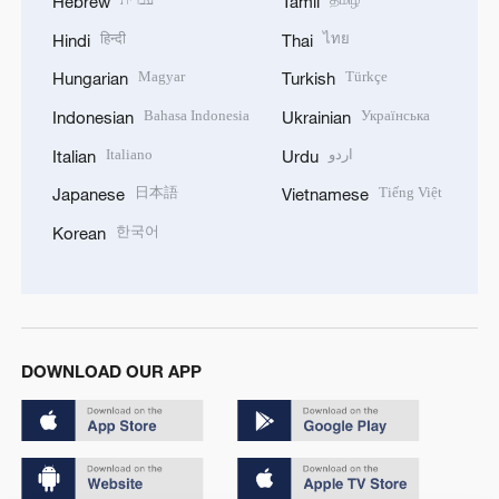
Hebrew
Tamil
हिन्दी
ไทย
Hindi
Thai
Magyar
Türkçe
Hungarian
Turkish
Bahasa Indonesia
Українська
Indonesian
Ukrainian
Italiano
اردو
Italian
Urdu
日本語
Tiếng Việt
Japanese
Vietnamese
한국어
Korean
DOWNLOAD OUR APP