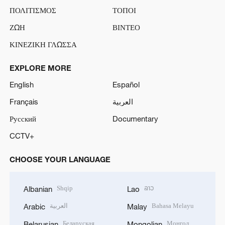
ΠΟΛΙΤΙΣΜΟΣ
ΤΟΠΟΙ
ΖΩΗ
ΒΙΝΤΕΟ
ΚΙΝΕΖΙΚΗ ΓΛΩΣΣΑ
EXPLORE MORE
English
Español
Français
العربية
Русский
Documentary
CCTV+
CHOOSE YOUR LANGUAGE
Shqip
ລາວ
Albanian
Lao
العربية
Bahasa Melayu
Arabic
Malay
Беларуская
Монгол
Belarusian
Mongolian