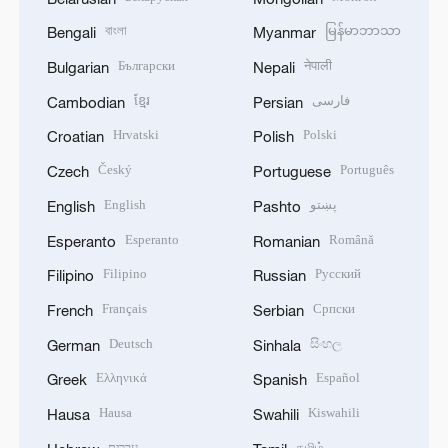
বাংলা
မြန်မာဘာသာ
Bengali
Myanmar
Български
नेपाली
Bulgarian
Nepali
ខ្មែរ
فارسی
Cambodian
Persian
Hrvatski
Polski
Croatian
Polish
Český
Português
Czech
Portuguese
English
پښتو
English
Pashto
Esperanto
Română
Esperanto
Romanian
Filipino
Русский
Filipino
Russian
Français
Српски
French
Serbian
Deutsch
සිංහල
German
Sinhala
Ελληνικά
Español
Greek
Spanish
Hausa
Kiswahili
Hausa
Swahili
עברית
தமிழ்