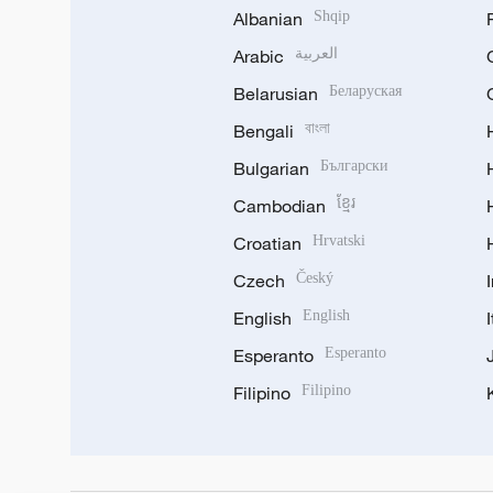
Albanian
Shqip
Arabic
العربية
Belarusian
Беларуская
Bengali
বাংলা
Bulgarian
Български
Cambodian
ខ្មែរ
Croatian
Hrvatski
Czech
Český
English
English
Esperanto
Esperanto
Filipino
Filipino