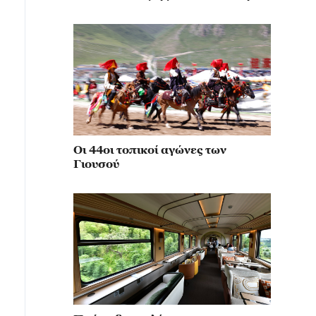
κίνηση για την αναβίωση του
μιλιταρισμού
Οι 44οι τοπικοί αγώνες των
Γιουσού