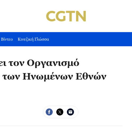
Βίντεο
Κινεζική Γλώσσα
ει τον Οργανισμό
ς των Ηνωμένων Εθνών