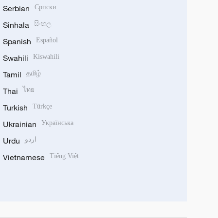
Serbian
Српски
Sinhala
සිංහල
Spanish
Español
Swahili
Kiswahili
Tamil
தமிழ்
Thai
ไทย
Turkish
Türkçe
Ukrainian
Українська
Urdu
اردو
Vietnamese
Tiếng Việt