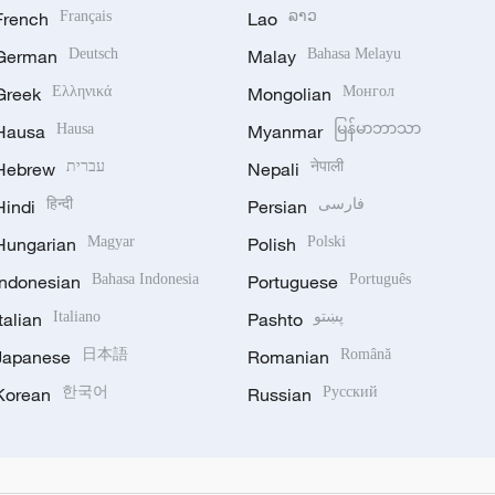
French
Français
Lao
ລາວ
German
Deutsch
Malay
Bahasa Melayu
Greek
Ελληνικά
Mongolian
Монгол
Hausa
Hausa
Myanmar
မြန်မာဘာသာ
Hebrew
עברית
Nepali
नेपाली
Hindi
हिन्दी
Persian
فارسی
Hungarian
Magyar
Polish
Polski
Indonesian
Bahasa Indonesia
Portuguese
Português
Italian
Italiano
Pashto
پښتو
Japanese
日本語
Romanian
Română
Korean
한국어
Russian
Русский