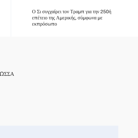
φασισμού
Ο Σι συγχαίρει τον Τραμπ για την 250ή
επέτειο της Αμερικής, σύμφωνα με
εκπρόσωπο
ΛΩΣΣΑ