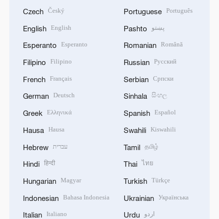
Český
Português
Czech
Portuguese
English
پښتو
English
Pashto
Esperanto
Română
Esperanto
Romanian
Filipino
Русский
Filipino
Russian
Français
Српски
French
Serbian
Deutsch
සිංහල
German
Sinhala
Ελληνικά
Español
Greek
Spanish
Hausa
Kiswahili
Hausa
Swahili
עברית
தமிழ்
Hebrew
Tamil
हिन्दी
ไทย
Hindi
Thai
Magyar
Türkçe
Hungarian
Turkish
Bahasa Indonesia
Українська
Indonesian
Ukrainian
Italiano
اردو
Italian
Urdu