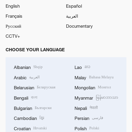
English
Español
Français
العربية
Русский
Documentary
CCTV+
CHOOSE YOUR LANGUAGE
Shqip
ລາວ
Albanian
Lao
العربية
Bahasa Melayu
Arabic
Malay
Беларуская
Монгол
Belarusian
Mongolian
বাংলা
မြန်မာဘာသာ
Bengali
Myanmar
Български
नेपाली
Bulgarian
Nepali
ខ្មែរ
فارسی
Cambodian
Persian
Hrvatski
Polski
Croatian
Polish