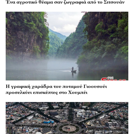
Ένα αγροτικό θέαμα σαν ζωγραφιά από το Σιτσουάν
Η γραφική χαράδρα του ποταμού Γιοουσούι
προσελκύει επισκέπτες στο Χουμπέι