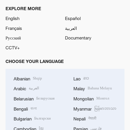
EXPLORE MORE
English
Español
Français
العربية
Русский
Documentary
CCTV+
CHOOSE YOUR LANGUAGE
Shqip
ລາວ
Albanian
Lao
العربية
Bahasa Melayu
Arabic
Malay
Беларуская
Монгол
Belarusian
Mongolian
বাংলা
မြန်မာဘာသာ
Bengali
Myanmar
Български
नेपाली
Bulgarian
Nepali
ខ្មែរ
فارسی
Cambodian
Persian