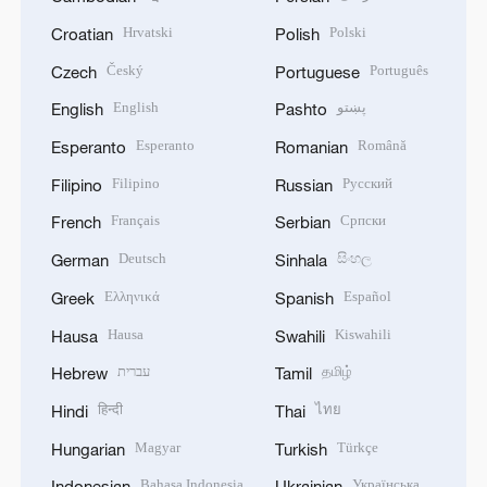
Hrvatski
Polski
Croatian
Polish
Český
Português
Czech
Portuguese
English
پښتو
English
Pashto
Esperanto
Română
Esperanto
Romanian
Filipino
Русский
Filipino
Russian
Français
Српски
French
Serbian
Deutsch
සිංහල
German
Sinhala
Ελληνικά
Español
Greek
Spanish
Hausa
Kiswahili
Hausa
Swahili
עברית
தமிழ்
Hebrew
Tamil
हिन्दी
ไทย
Hindi
Thai
Magyar
Türkçe
Hungarian
Turkish
Bahasa Indonesia
Українська
Indonesian
Ukrainian