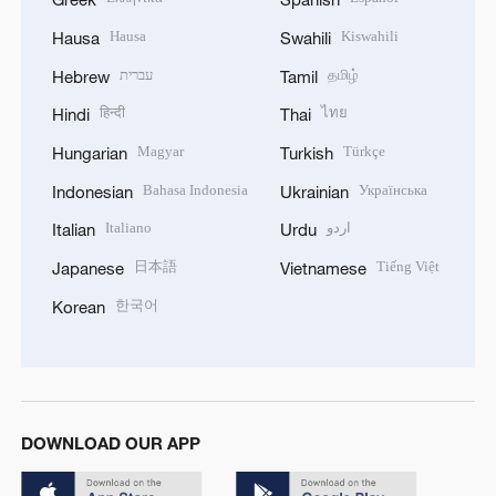
Hausa
Kiswahili
Hausa
Swahili
עברית
தமிழ்
Hebrew
Tamil
हिन्दी
ไทย
Hindi
Thai
Magyar
Türkçe
Hungarian
Turkish
Bahasa Indonesia
Українська
Indonesian
Ukrainian
Italiano
اردو
Italian
Urdu
日本語
Tiếng Việt
Japanese
Vietnamese
한국어
Korean
DOWNLOAD OUR APP