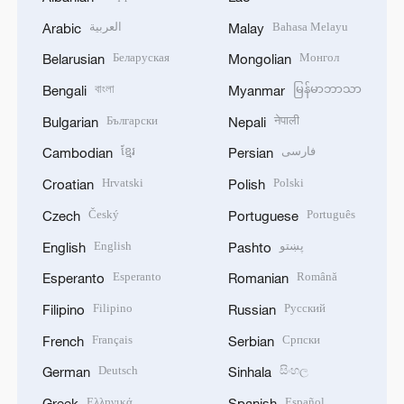
العربية
Bahasa Melayu
Arabic
Malay
Беларуская
Монгол
Belarusian
Mongolian
বাংলা
မြန်မာဘာသာ
Bengali
Myanmar
Български
नेपाली
Bulgarian
Nepali
ខ្មែរ
فارسی
Cambodian
Persian
Hrvatski
Polski
Croatian
Polish
Český
Português
Czech
Portuguese
English
پښتو
English
Pashto
Esperanto
Română
Esperanto
Romanian
Filipino
Русский
Filipino
Russian
Français
Српски
French
Serbian
Deutsch
සිංහල
German
Sinhala
Ελληνικά
Español
Greek
Spanish