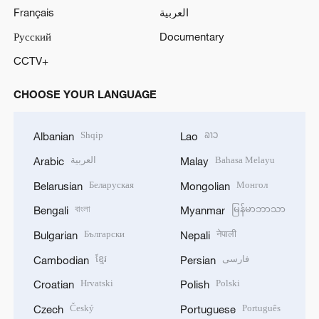
Français
العربية
Русский
Documentary
CCTV+
CHOOSE YOUR LANGUAGE
Shqip
ລາວ
Albanian
Lao
العربية
Bahasa Melayu
Arabic
Malay
Беларуская
Монгол
Belarusian
Mongolian
বাংলা
မြန်မာဘာသာ
Bengali
Myanmar
Български
नेपाली
Bulgarian
Nepali
ខ្មែរ
فارسی
Cambodian
Persian
Hrvatski
Polski
Croatian
Polish
Český
Português
Czech
Portuguese