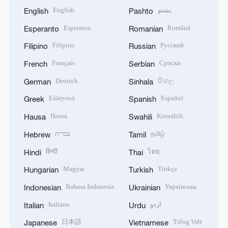
English
پښتو
English
Pashto
Esperanto
Română
Esperanto
Romanian
Filipino
Русский
Filipino
Russian
Français
Српски
French
Serbian
Deutsch
සිංහල
German
Sinhala
Ελληνικά
Español
Greek
Spanish
Hausa
Kiswahili
Hausa
Swahili
עברית
தமிழ்
Hebrew
Tamil
हिन्दी
ไทย
Hindi
Thai
Magyar
Türkçe
Hungarian
Turkish
Bahasa Indonesia
Українська
Indonesian
Ukrainian
Italiano
اردو
Italian
Urdu
日本語
Tiếng Việt
Japanese
Vietnamese