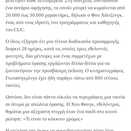
μελετήσει κάθε λεπτομέρεια. Στη συνέχεια, συντάσσουν
ένα σενάριο αφήγησης, το οποίο μπορεί να κυμαίνεται από
20.000 έως 30.000 χαρακτήρες, δήλωσε ο Φου Χάιτζενγκ,
ένας από τους ιδρυτές του προγράμματος και καθηγητής
του CUC.
Ο ίδιος εξήγησε ότι μια τέτοια διαδικασία προσαρμογής
διαρκεί 28 ημέρες, κατά τις οποίες τρεις εθελοντές
φοιτητές, δύο μέντορες και ένας συμμετέχων με
προβλήματα όρασης εργάζονται δίπλα-δίπλα για να
ζωντανέψουν την προσβάσιμη έκδοση. Ο κινηματογράφος
Γκουανγκμίνγκ έχει ήδη παράγει πάνω από 800 τέτοιες
ταινίες.
Ωστόσο, δεν είναι πάντα εύκολο να περιγράψεις μια ταινία
σε άτομα με απώλεια όρασης. Η Χου Φανγκ, εθελόντρια,
θυμάται μια αξέχαστη στιγμή όταν ένα παιδί στο κοινό
ρώτησε: «Τι είναι το κόκκινο χρώμα;»
Η ερώτηση την έκανε να συνειδητοποιήσει πόσο λίγο