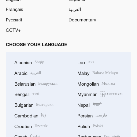
Français
العربية
Русский
Documentary
CCTV+
CHOOSE YOUR LANGUAGE
Shqip
ລາວ
Albanian
Lao
العربية
Bahasa Melayu
Arabic
Malay
Беларуская
Монгол
Belarusian
Mongolian
বাংলা
မြန်မာဘာသာ
Bengali
Myanmar
Български
नेपाली
Bulgarian
Nepali
ខ្មែរ
فارسی
Cambodian
Persian
Hrvatski
Polski
Croatian
Polish
Český
Português
Czech
Portuguese