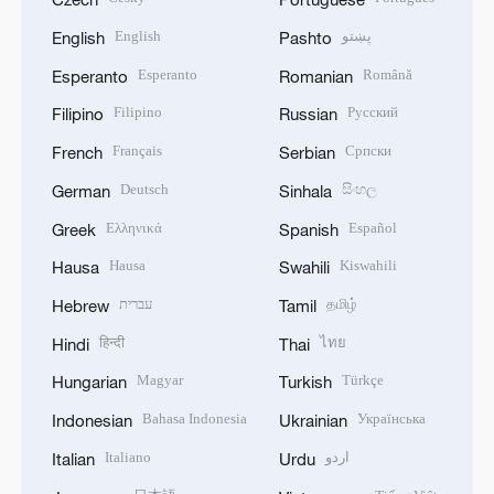
English
پښتو
English
Pashto
Esperanto
Română
Esperanto
Romanian
Filipino
Русский
Filipino
Russian
Français
Српски
French
Serbian
Deutsch
සිංහල
German
Sinhala
Ελληνικά
Español
Greek
Spanish
Hausa
Kiswahili
Hausa
Swahili
עברית
தமிழ்
Hebrew
Tamil
हिन्दी
ไทย
Hindi
Thai
Magyar
Türkçe
Hungarian
Turkish
Bahasa Indonesia
Українська
Indonesian
Ukrainian
Italiano
اردو
Italian
Urdu