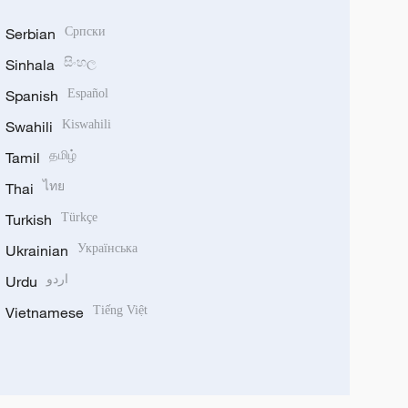
Serbian
Српски
Sinhala
සිංහල
Spanish
Español
Swahili
Kiswahili
Tamil
தமிழ்
Thai
ไทย
Turkish
Türkçe
Ukrainian
Українська
Urdu
اردو
Vietnamese
Tiếng Việt