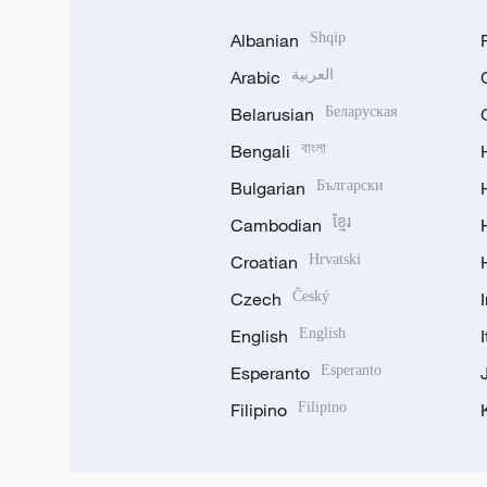
Albanian
Shqip
Arabic
العربية
Belarusian
Беларуская
Bengali
বাংলা
Bulgarian
Български
Cambodian
ខ្មែរ
Croatian
Hrvatski
Czech
Český
English
English
Esperanto
Esperanto
Filipino
Filipino