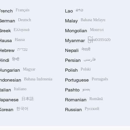
French
Français
Lao
ລາວ
German
Deutsch
Malay
Bahasa Melayu
Greek
Ελληνικά
Mongolian
Монгол
Hausa
Hausa
Myanmar
မြန်မာဘာသာ
Hebrew
עברית
Nepali
नेपाली
Hindi
हिन्दी
Persian
فارسی
Hungarian
Magyar
Polish
Polski
Indonesian
Bahasa Indonesia
Portuguese
Português
Italian
Italiano
Pashto
پښتو
Japanese
日本語
Romanian
Română
Korean
한국어
Russian
Русский