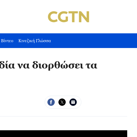
Βίντεο
Κινεζική Γλώσσα
δία να διορθώσει τα