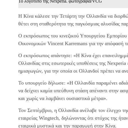
Το λογότυπο της Nexperia. φωτογραφία/VCG
Η Κίνα κάλεσε την Τετάρτη την Ολλανδία να διορθώ
θέτει στη σταθερότητα της παγκόσμιας αλυσίδας πα
Ο εκπρόσωπος του κινεζικού Υπουργείου Εμπορίου
Οικονομικών Vincent Karremans για την απόφασή το
Ο εκπρόσωπος απάντησε: «Η Κίνα έχει επανειλημμέν
Ολλανδίας στις εσωτερικές υποθέσεις της Nexperia
ημιαγωγών, για την οποία οι Ολλανδοί πρέπει να α
Το υπουργείο δήλωσε: «Η Ολλανδία παραμένει αδιάφ
να δείχνει καμία υπεύθυνη στάση απέναντι στην ασ
και χωρίς να λαμβάνει ουσιαστικά μέτρα».
Τον Σεπτέμβριο, η Ολλανδία ανέλαβε τον έλεγχο της
εταιρείας Wingtech, δηλώνοντας ότι στόχος της ήταν
εταιρικά μυστικά και την παραγωγή στην Κίνα.