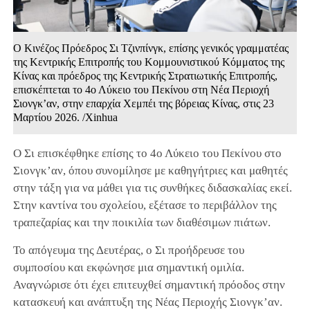
Ο Κινέζος Πρόεδρος Σι Τζινπίνγκ, επίσης γενικός γραμματέας
της Κεντρικής Επιτροπής του Κομμουνιστικού Κόμματος της
Κίνας και πρόεδρος της Κεντρικής Στρατιωτικής Επιτροπής,
επισκέπτεται το 4ο Λύκειο του Πεκίνου στη Νέα Περιοχή
Σιονγκ’αν, στην επαρχία Χεμπέι της βόρειας Κίνας, στις 23
Μαρτίου 2026. /Xinhua
Ο Σι επισκέφθηκε επίσης το 4ο Λύκειο του Πεκίνου στο
Σιονγκ’αν, όπου συνομίλησε με καθηγήτριες και μαθητές
στην τάξη για να μάθει για τις συνθήκες διδασκαλίας εκεί.
Στην καντίνα του σχολείου, εξέτασε το περιβάλλον της
τραπεζαρίας και την ποικιλία των διαθέσιμων πιάτων.
Το απόγευμα της Δευτέρας, ο Σι προήδρευσε του
συμποσίου και εκφώνησε μια σημαντική ομιλία.
Αναγνώρισε ότι έχει επιτευχθεί σημαντική πρόοδος στην
κατασκευή και ανάπτυξη της Νέας Περιοχής Σιονγκ’αν.