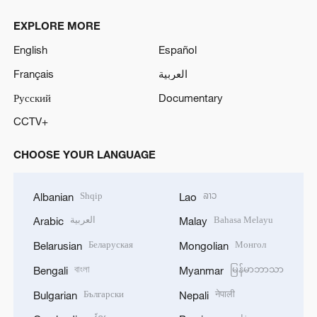
EXPLORE MORE
English
Español
Français
العربية
Русский
Documentary
CCTV+
CHOOSE YOUR LANGUAGE
Shqip
ລາວ
Albanian
Lao
العربية
Bahasa Melayu
Arabic
Malay
Беларуская
Монгол
Belarusian
Mongolian
বাংলা
မြန်မာဘာသာ
Bengali
Myanmar
Български
नेपाली
Bulgarian
Nepali