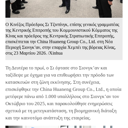
Ο Κινέζος Πρόεδρος Σι Τζινπίνγκ, επίσης γενικός γραμματέας
της Κεντρικής Επιτροπής του Κομμουνιστικού Κόμματος της
Κίνας και πρόεδρος της Κεντρικής Στρατιωτικής Επιτροπής,
επισκέπτεται την China Huaneng Group Co., Ltd. στη Νέα
Περιοχή Σιονγκ’αν, στην επαρχία Χεμπέι της βόρειας Κίνας,
στις 23 Μαρτίου 2026. /Xinhua
Τη Δευτέρα το πρωί, ο Σι έφτασε στο Σιονγκ’αν και
ταξίδεψε με όχημα για να επιθεωρήσει την πρόοδο των
κατασκευών στη ζώνη εκκίνησης. Στη συνέχεια,
επισκέφθηκε την China Huaneng Group Co., Ltd., η οποία
μετέφερε πάνω από 1.000 υπαλλήλους στο Σιονγκ’αν τον
Οκτώβριο του 2025, και παρακολούθησε ενημερώσεις
σχετικά με τη μετεγκατάσταση, τη βιομηχανική διάταξη
και την καινοτόμο ανάπτυξη της εταιρείας.