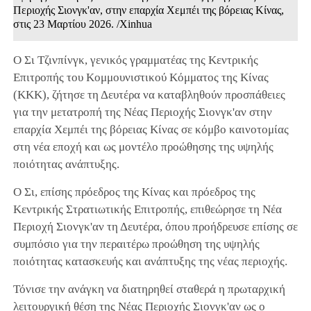
Περιοχής Σιονγκ'αν, στην επαρχία Χεμπέι της βόρειας Κίνας,
στις 23 Μαρτίου 2026. /Xinhua
Ο Σι Τζινπίνγκ, γενικός γραμματέας της Κεντρικής
Επιτροπής του Κομμουνιστικού Κόμματος της Κίνας
(ΚΚΚ), ζήτησε τη Δευτέρα να καταβληθούν προσπάθειες
για την μετατροπή της Νέας Περιοχής Σιονγκ'αν στην
επαρχία Χεμπέι της βόρειας Κίνας σε κόμβο καινοτομίας
στη νέα εποχή και ως μοντέλο προώθησης της υψηλής
ποιότητας ανάπτυξης.
Ο Σι, επίσης πρόεδρος της Κίνας και πρόεδρος της
Κεντρικής Στρατιωτικής Επιτροπής, επιθεώρησε τη Νέα
Περιοχή Σιονγκ'αν τη Δευτέρα, όπου προήδρευσε επίσης σε
συμπόσιο για την περαιτέρω προώθηση της υψηλής
ποιότητας κατασκευής και ανάπτυξης της νέας περιοχής.
Τόνισε την ανάγκη να διατηρηθεί σταθερά η πρωταρχική
λειτουργική θέση της Νέας Περιοχής Σιονγκ'αν ως ο