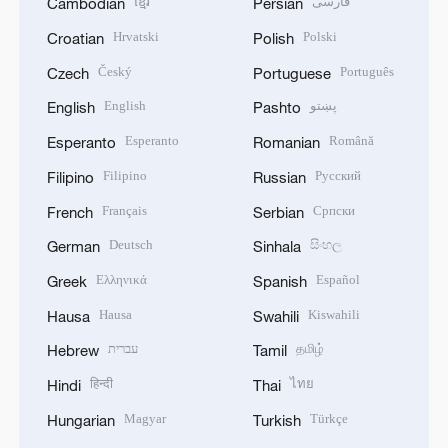
ខ្មែរ
فارسی
Cambodian
Persian
Hrvatski
Polski
Croatian
Polish
Český
Português
Czech
Portuguese
English
پښتو
English
Pashto
Esperanto
Română
Esperanto
Romanian
Filipino
Русский
Filipino
Russian
Français
Српски
French
Serbian
Deutsch
සිංහල
German
Sinhala
Ελληνικά
Español
Greek
Spanish
Hausa
Kiswahili
Hausa
Swahili
עברית
தமிழ்
Hebrew
Tamil
हिन्दी
ไทย
Hindi
Thai
Magyar
Türkçe
Hungarian
Turkish