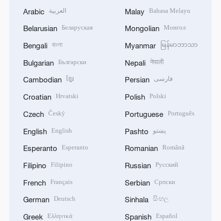
العربية
Bahasa Melayu
Arabic
Malay
Беларуская
Монгол
Belarusian
Mongolian
বাংলা
မြန်မာဘာသာ
Bengali
Myanmar
Български
नेपाली
Bulgarian
Nepali
ខ្មែរ
فارسی
Cambodian
Persian
Hrvatski
Polski
Croatian
Polish
Český
Português
Czech
Portuguese
English
پښتو
English
Pashto
Esperanto
Română
Esperanto
Romanian
Filipino
Русский
Filipino
Russian
Français
Српски
French
Serbian
Deutsch
සිංහල
German
Sinhala
Ελληνικά
Español
Greek
Spanish