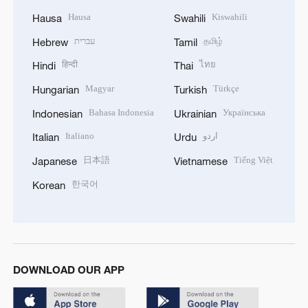
Hausa
Kiswahili
Hausa
Swahili
עברית
தமிழ்
Hebrew
Tamil
हिन्दी
ไทย
Hindi
Thai
Magyar
Türkçe
Hungarian
Turkish
Bahasa Indonesia
Українська
Indonesian
Ukrainian
Italiano
اردو
Italian
Urdu
日本語
Tiếng Việt
Japanese
Vietnamese
한국어
Korean
DOWNLOAD OUR APP