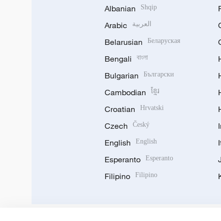
Albanian
Shqip
Arabic
العربية
Belarusian
Беларуская
Bengali
বাংলা
Bulgarian
Български
Cambodian
ខ្មែរ
Croatian
Hrvatski
Czech
Český
English
English
Esperanto
Esperanto
Filipino
Filipino