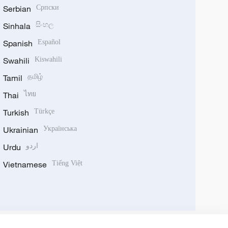
Serbian
Српски
Sinhala
සිංහල
Spanish
Español
Swahili
Kiswahili
Tamil
தமிழ்
Thai
ไทย
Turkish
Türkçe
Ukrainian
Українська
Urdu
اردو
Vietnamese
Tiếng Việt