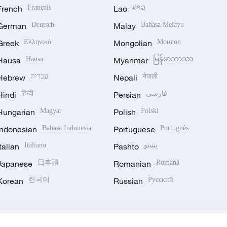
French
Français
Lao
ລາວ
German
Deutsch
Malay
Bahasa Melayu
Greek
Ελληνικά
Mongolian
Монгол
Hausa
Hausa
Myanmar
မြန်မာဘာသာ
Hebrew
עברית
Nepali
नेपाली
Hindi
हिन्दी
Persian
فارسی
Hungarian
Magyar
Polish
Polski
Indonesian
Bahasa Indonesia
Portuguese
Português
Italian
Italiano
Pashto
پښتو
Japanese
日本語
Romanian
Română
Korean
한국어
Russian
Русский