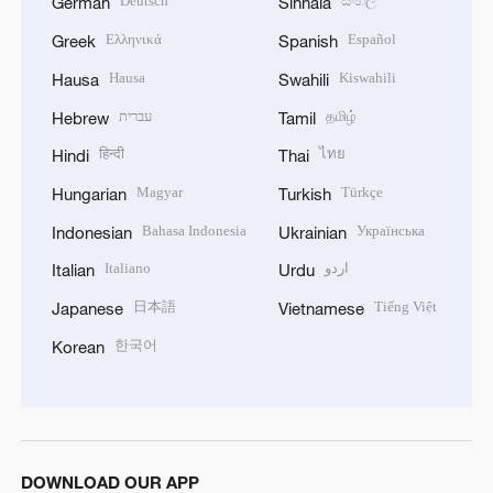
Deutsch
සිංහල
German
Sinhala
Ελληνικά
Español
Greek
Spanish
Hausa
Kiswahili
Hausa
Swahili
עברית
தமிழ்
Hebrew
Tamil
हिन्दी
ไทย
Hindi
Thai
Magyar
Türkçe
Hungarian
Turkish
Bahasa Indonesia
Українська
Indonesian
Ukrainian
Italiano
اردو
Italian
Urdu
日本語
Tiếng Việt
Japanese
Vietnamese
한국어
Korean
DOWNLOAD OUR APP