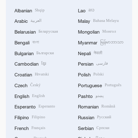
Shqip
ລາວ
Albanian
Lao
العربية
Bahasa Melayu
Arabic
Malay
Беларуская
Монгол
Belarusian
Mongolian
বাংলা
မြန်မာဘာသာ
Bengali
Myanmar
Български
नेपाली
Bulgarian
Nepali
ខ្មែរ
فارسی
Cambodian
Persian
Hrvatski
Polski
Croatian
Polish
Český
Português
Czech
Portuguese
English
پښتو
English
Pashto
Esperanto
Română
Esperanto
Romanian
Filipino
Русский
Filipino
Russian
Français
Српски
French
Serbian