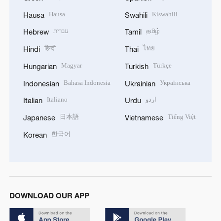
Hausa
Kiswahili
Hausa
Swahili
עברית
தமிழ்
Hebrew
Tamil
हिन्दी
ไทย
Hindi
Thai
Magyar
Türkçe
Hungarian
Turkish
Bahasa Indonesia
Українська
Indonesian
Ukrainian
Italiano
اردو
Italian
Urdu
日本語
Tiếng Việt
Japanese
Vietnamese
한국어
Korean
DOWNLOAD OUR APP