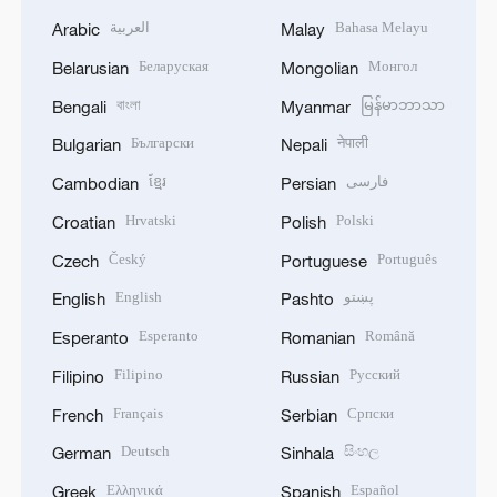
العربية
Bahasa Melayu
Arabic
Malay
Беларуская
Монгол
Belarusian
Mongolian
বাংলা
မြန်မာဘာသာ
Bengali
Myanmar
Български
नेपाली
Bulgarian
Nepali
ខ្មែរ
فارسی
Cambodian
Persian
Hrvatski
Polski
Croatian
Polish
Český
Português
Czech
Portuguese
English
پښتو
English
Pashto
Esperanto
Română
Esperanto
Romanian
Filipino
Русский
Filipino
Russian
Français
Српски
French
Serbian
Deutsch
සිංහල
German
Sinhala
Ελληνικά
Español
Greek
Spanish