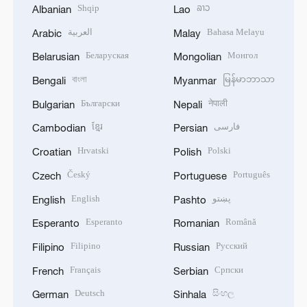
Shqip
ລາວ
Albanian
Lao
العربية
Bahasa Melayu
Arabic
Malay
Беларуская
Монгол
Belarusian
Mongolian
বাংলা
မြန်မာဘာသာ
Bengali
Myanmar
Български
नेपाली
Bulgarian
Nepali
ខ្មែរ
فارسی
Cambodian
Persian
Hrvatski
Polski
Croatian
Polish
Český
Português
Czech
Portuguese
English
پښتو
English
Pashto
Esperanto
Română
Esperanto
Romanian
Filipino
Русский
Filipino
Russian
Français
Српски
French
Serbian
Deutsch
සිංහල
German
Sinhala