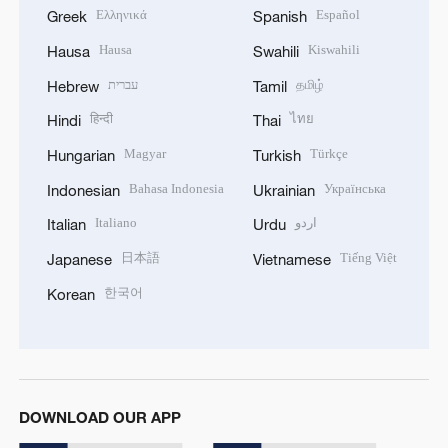
Ελληνικά
Español
Greek
Spanish
Hausa
Kiswahili
Hausa
Swahili
עברית
தமிழ்
Hebrew
Tamil
हिन्दी
ไทย
Hindi
Thai
Magyar
Türkçe
Hungarian
Turkish
Bahasa Indonesia
Українська
Indonesian
Ukrainian
Italiano
اردو
Italian
Urdu
日本語
Tiếng Việt
Japanese
Vietnamese
한국어
Korean
DOWNLOAD OUR APP