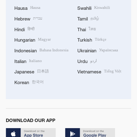
Hausa
Kiswahili
Hausa
Swahili
עברית
தமிழ்
Hebrew
Tamil
हिन्दी
ไทย
Hindi
Thai
Magyar
Türkçe
Hungarian
Turkish
Bahasa Indonesia
Українська
Indonesian
Ukrainian
Italiano
اردو
Italian
Urdu
日本語
Tiếng Việt
Japanese
Vietnamese
한국어
Korean
DOWNLOAD OUR APP