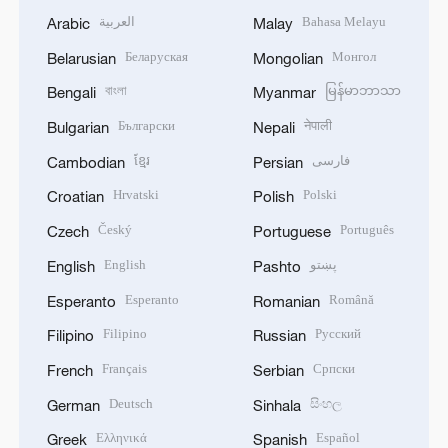
العربية
Bahasa Melayu
Arabic
Malay
Беларуская
Монгол
Belarusian
Mongolian
বাংলা
မြန်မာဘာသာ
Bengali
Myanmar
Български
नेपाली
Bulgarian
Nepali
ខ្មែរ
فارسی
Cambodian
Persian
Hrvatski
Polski
Croatian
Polish
Český
Português
Czech
Portuguese
English
پښتو
English
Pashto
Esperanto
Română
Esperanto
Romanian
Filipino
Русский
Filipino
Russian
Français
Српски
French
Serbian
Deutsch
සිංහල
German
Sinhala
Ελληνικά
Español
Greek
Spanish